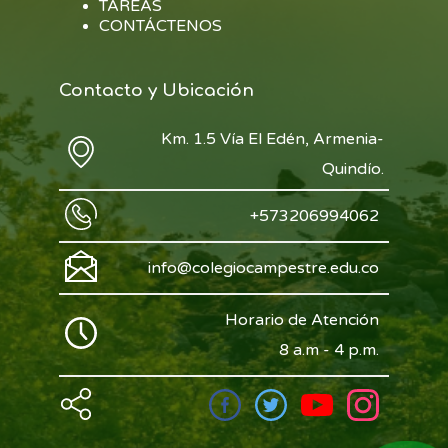
TAREAS
CONTÁCTENOS
Contacto y Ubicación
Km. 1.5 Vía El Edén, Armenia-
Quindío.
+573206994062
info@colegiocampestre.edu.co
Horario de Atención
8 a.m - 4 p.m.