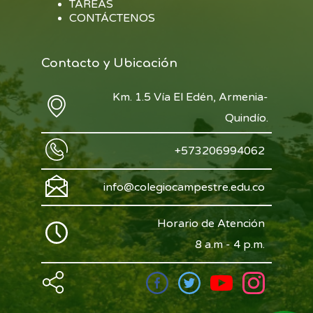
TAREAS
CONTÁCTENOS
Contacto y Ubicación
Km. 1.5 Vía El Edén, Armenia-
Quindío.
+573206994062
info@colegiocampestre.edu.co
Horario de Atención
8 a.m - 4 p.m.