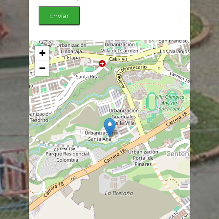
Enviar
+
−